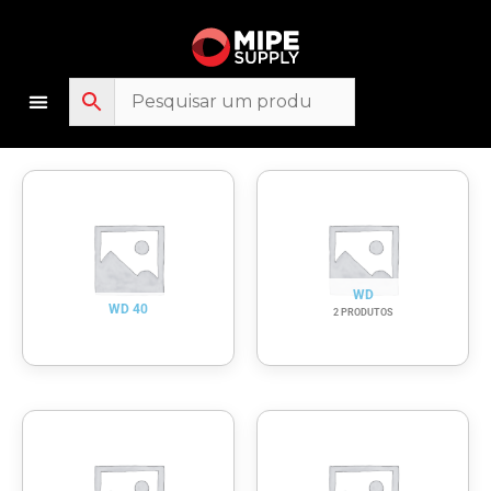
Ir
para
o
conteúdo
WD
WD 40
2 PRODUTOS