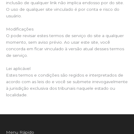
inclusão de qualquer link não implica endosso por do site.
O uso de qualquer site vinculado é por conta e risco do
usuário.
Modificações
O pode revisar estes termos de serviço do site a qualquer
momento, sem aviso prévio. Ao usar este site, você
concorda em ficar vinculado à versão atual desses termos
de serviço.
Lei aplicável
Estes termos e condições são regidos e interpretados de
acordo com as leis do e você se submete irrevogavelmente
à jurisdição exclusiva dos tribunais naquele estado ou
localidade.
Menu Rápido