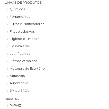
r
r
LINHAS DE PRODUTOS
e
e
Químicos
ç
ç
Ferramentas
o
o
Filtros e Purificadores
m
m
Fitas e adesivos
í
á
Higiene e Limpeza
n
x
Hospitalares
i
i
Lubrificantes
m
m
Eletroeletrônicos
o
o
Materiais de Escritório
Abrasivos
Automotivo
EPI's e EPC's
MARCAS
PAPAIZ