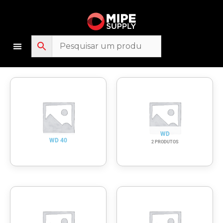
Ir
para
o
conteúdo
WD
WD 40
2 PRODUTOS