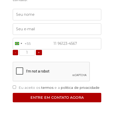
+55
Brazil
+55
-
+
Eu aceito os
termos
e a
politica de privacidade