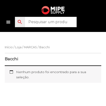
Ir
para
o
conteúdo
Início
/
Loja
/
MARCAS
/ Bacchi
Bacchi
Nenhum produto foi encontrado para a sua
seleção.