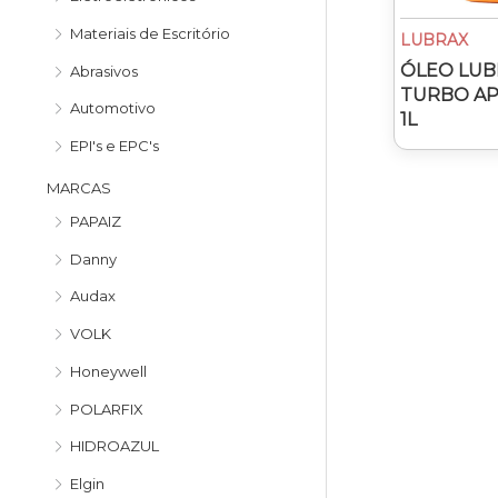
o
o
Materiais de Escritório
LUBRAX
ÓLEO LUB
Abrasivos
TURBO API
Automotivo
1L
EPI's e EPC's
MARCAS
PAPAIZ
Danny
Audax
VOLK
Honeywell
POLARFIX
HIDROAZUL
Elgin