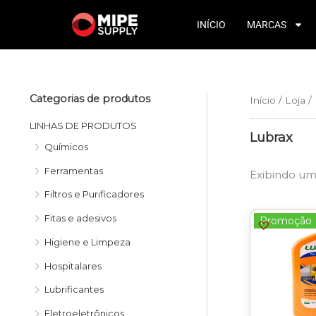
Ir
para
INÍCIO
MARCAS
o
conteúdo
Categorias de produtos
Início
/
Loja
/
P
P
r
r
LINHAS DE PRODUTOS
Lubrax
e
e
Químicos
ç
ç
Ferramentas
Exibindo um
o
o
Filtros e Purificadores
m
m
Fitas e adesivos
Promoção
í
á
Higiene e Limpeza
n
x
Hospitalares
i
i
Lubrificantes
m
m
Eletroeletrônicos