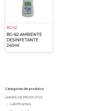
BG-62
BG-62 AMBIENTE
DESINFETANTE
240ml
Categorias de produtos
P
P
r
r
LINHAS DE PRODUTOS
e
e
Lubrificantes
ç
ç