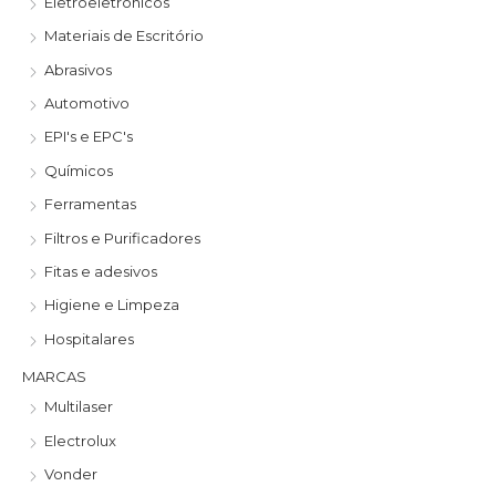
Eletroeletrônicos
o
o
Materiais de Escritório
m
m
Abrasivos
í
á
Automotivo
n
x
EPI's e EPC's
i
i
Químicos
m
m
Ferramentas
o
o
Filtros e Purificadores
Fitas e adesivos
Higiene e Limpeza
Hospitalares
MARCAS
Multilaser
Electrolux
Vonder